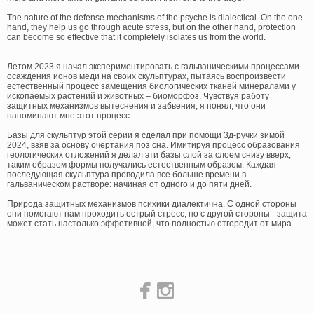
The nature of the defense mechanisms of the psyche is dialectical. On the one
hand, they help us go through acute stress, but on the other hand, protection
can become so effective that it completely isolates us from the world.
Летом 2023 я начал экспериментировать с гальваническими процессами
осаждения ионов меди на своих скульптурах, пытаясь воспроизвести
естественный процесс замещения биологических тканей минералами у
ископаемых растений и животных – биоморфоз. Чувствуя работу
защитных механизмов вытеснения и забвения, я понял, что они
напоминают мне этот процесс.
Базы для скульптур этой серии я сделал при помощи 3д-ручки зимой
2024, взяв за основу очертания поз сна. Имитируя процесс образования
геологических отложений я делал эти базы слой за слоем снизу вверх,
таким образом формы получались естественным образом. Каждая
последующая скульптура проводила все больше времени в
гальваническом растворе: начиная от одного и до пяти дней.
Природа защитных механизмов психики диалектична. С одной стороны
они помогают нам проходить острый стресс, но с другой стороны - защита
может стать настолько эффетивной, что полностью отгородит от мира.