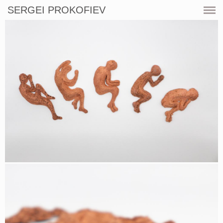
SERGEI PROKOFIEV
CURRENT
SHOWS
ARTWORKS
RESOURCES
CV
PRINT SHOP
CONTACT